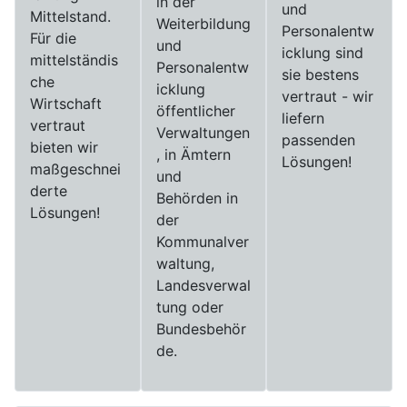
in der
und
Mittelstand.
Weiterbildung
Personalentw
Für die
und
icklung sind
mittelständis
Personalentw
sie bestens
che
icklung
vertraut - wir
Wirtschaft
öffentlicher
liefern
vertraut
Verwaltungen
passenden
bieten wir
, in Ämtern
Lösungen!
maßgeschnei
und
derte
Behörden in
Lösungen!
der
Kommunalver
waltung,
Landesverwal
tung oder
Bundesbehör
de.