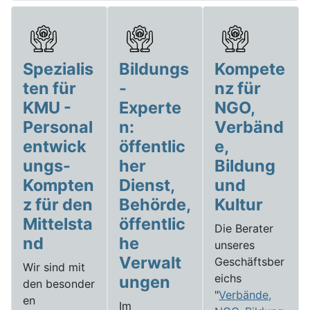
Spezialis
Bildungs
Kompete
ten für
-
nz für
KMU -
Experte
NGO,
Personal
n:
Verbänd
entwick
öffentlic
e,
ungs-
her
Bildung
Kompten
Dienst,
und
z für den
Behörde,
Kultur
Mittelsta
öffentlic
Die Berater
nd
he
unseres
Verwalt
Geschäftsber
Wir sind mit
eichs
ungen
den besonder
"
Verbände,
en
Im