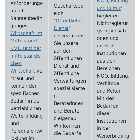
NGO, Bildung
Anforderunge
Geschäftsber
und Kultur
"
n und
eich
begleiten
Rahmenbedin
"
Öffentlicher
Nichtregierun
gungen
Dienst
"
gs­­­organi­sati­
Wirtschaft im
unterstützen
onen und
Mittelstand
Sie unsere
andere
KMU und der
auf den
Institutionen
mittelständis
öffentlichen
aus den
chen
Dienst und
Bereichen
Wirtschaft
ve
öffentliche
NGO, Bildung,
rtraut und
Verwaltungen
Verbände
kennen den
spezialisierte
und Kultur.
spezifischen
n
Mit den
Bedarf in der
Beraterinnen
Bedarfen
betrieblichen
und Berater
dieser
Weiterbildung
zielgenau:
Institutionen
und
WIr kennen
in der
Personalentw
die Bedarfe
Weiterbildung
icklung im