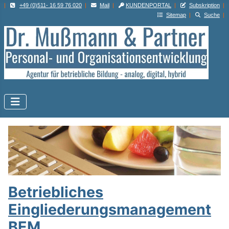
|
+49 (0)511- 16 59 76 020
|
Mail
|
KUNDENPORTAL
|
Subskription
|
Sitemap
|
Suche
|
Betriebliches
Eingliederungs­management
BEM