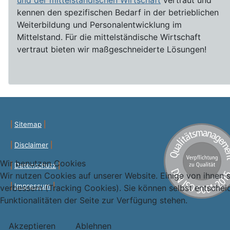
kennen den spezifischen Bedarf in der betrieblichen
Weiterbildung und Personalentwicklung im
Mittelstand. Für die mittelständische Wirtschaft
vertraut bieten wir maßgeschneiderte Lösungen!
|
Sitemap
|
|
Disclaimer
|
Wir benutzen Cookies
|
Datenschutz
|
Wir nutzen Cookies auf unserer Website. Einige von ihnen s
|
Impressum
|
verbessern (Tracking Cookies). Sie können selbst entschei
Funktionalitäten der Seite zur Verfügung stehen.
Akzeptieren
Ablehnen