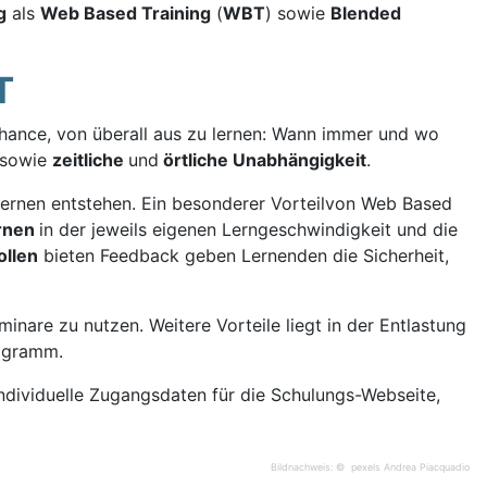
g
als
Web Based Training
(
WBT
) sowie
Blended
T
Chance, von überall aus zu lernen: Wann immer und wo
sowie
zeitliche
und
örtliche Unabhängigkeit
.
ernen entstehen. Ein besonderer Vorteilvon Web Based
ernen
in der jeweils eigenen Lerngeschwindigkeit und die
ollen
bieten Feedback geben Lernenden die Sicherheit,
nare zu nutzen. Weitere Vorteile liegt in der Entlastung
rogramm.
individuelle Zugangsdaten für die Schulungs-Webseite,
Bildnachweis: © pexels Andrea Piacquadio