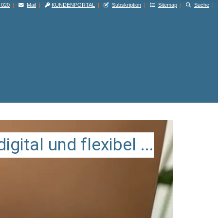
 020
|
Mail
|
KUNDENPORTAL
|
Subskription
|
Sitemap
|
Suche
|
d
i
g
i
t
a
l
u
n
d
f
l
e
x
i
b
e
l
.
.
.