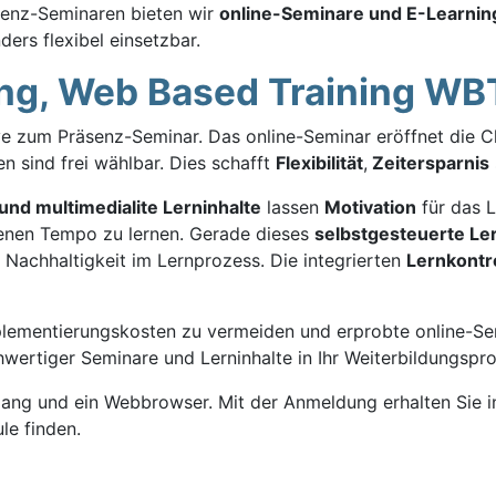
senz-Seminaren bieten wir
online-Seminare und E-Learnin
ers flexibel einsetzbar.
ing, Web Based Training WB
tive zum Präsenz-Seminar. Das online-Seminar eröffnet die 
en sind frei wählbar. Dies schafft
Flexibilität
,
Zeitersparnis
 und multimedialite Lerninhalte
lassen
Motivation
für das L
eigenen Tempo zu lernen. Gerade dieses
selbstgesteuerte L
Nachhaltigkeit im Lernprozess. Die integrierten
Lernkontr
plementierungskosten zu vermeiden und erprobte online-Semi
chwertiger Seminare und Lerninhalte in Ihr Weiterbildungsp
zugang und ein Webbrowser. Mit der Anmeldung erhalten Sie 
le finden.