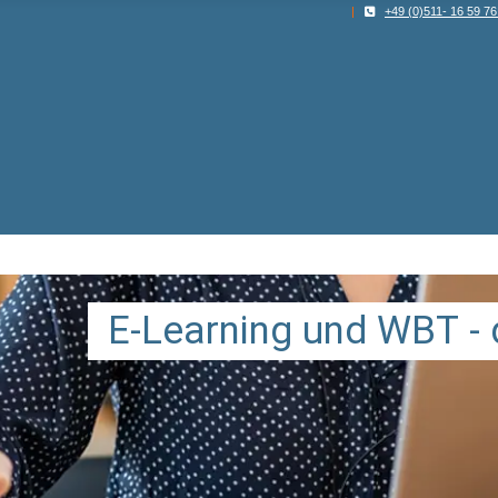
|
+49 (0)511- 16 59 76
E
-
L
e
a
r
n
i
n
g
u
n
d
W
B
T
-