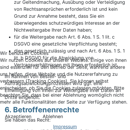
zur Geltendmachung, Ausübung oder Verteidigung
von Rechtsansprüchen erforderlich ist und kein
Grund zur Annahme besteht, dass Sie ein
überwiegendes schutzwürdiges Interesse an der
Nichtweitergabe Ihrer Daten haben;
für die Weitergabe nach Art. 6 Abs. 1 S. 1 lit. c
DSGVO eine gesetzliche Verpflichtung besteht;
dies gesetzlich zulässig und nach Art. 6 Abs. 1 S. 1
Wir benutzen Cookies
lit. b DSGVO für die Abwicklung von
Wir nutzen Cookies auf unserer Website. Einige von ihnen
Vertragsverhältnissen mit Ihnen erforderlich ist.
sind essenziell für den Betrieb der Seite, während andere
uns helfen, diese Website und die Nutzererfahrung zu
Im Rahmen von Bestell- und
verbessern (Tracking Cookies). Sie können selbst
Auftragsabwicklungprozessen wird ggf. eine
entscheiden, ob Sie die Cookies zulassen möchten. Bitte
Einwilligung von Ihnen zur Weitergabe Ihrer Daten an
beachten Sie, dass bei einer Ablehnung womöglich nicht
Dritte eingeholt.
mehr alle Funktionalitäten der Seite zur Verfügung stehen.
6. Betroffenenrechte
Akzeptieren
Ablehnen
Sie haben das Recht:
Impressum