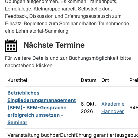
Übungen aufgenommen. Es kommen Trainerinputs,
Lerndialoge, Kleingruppenarbeit, Selbstreflexion,
Feedback, Diskussion und Erfahrungsaustausch zum
Einsatz. Begleitend zum Seminar erhalten Teilnehmende
eine Lehrmaterial-Sammlung.
Nächste Termine
Für weitere Details und zur Buchungsmöglichkeit bitte
nachstehend klicken:
Kurstitel
Datum
Ort
Pre
Betriebliches
Eingliederungsmanagement
6. Okt.
Akademie
(BEM)- BEM-Gespräche
648
2026
Hannover
erfolgreich umsetzen -
Seminar
Veranstaltung buchbar
Durchführung garantiert
ausgebu