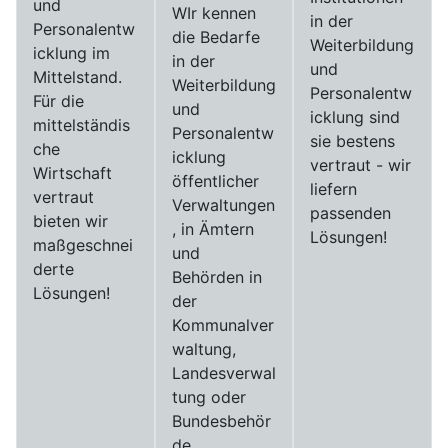
und
WIr kennen
in der
Personalentw
die Bedarfe
Weiterbildung
icklung im
in der
und
Mittelstand.
Weiterbildung
Personalentw
Für die
und
icklung sind
mittelständis
Personalentw
sie bestens
che
icklung
vertraut - wir
Wirtschaft
öffentlicher
liefern
vertraut
Verwaltungen
passenden
bieten wir
, in Ämtern
Lösungen!
maßgeschnei
und
derte
Behörden in
Lösungen!
der
Kommunalver
waltung,
Landesverwal
tung oder
Bundesbehör
de.