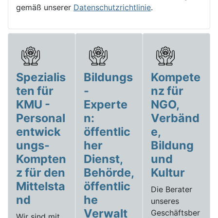
gemäß unserer
Datenschutzrichtlinie
.
Spezialis
Bildungs
Kompete
ten für
-
nz für
KMU -
Experte
NGO,
Personal
n:
Verbänd
entwick
öffentlic
e,
ungs-
her
Bildung
Kompten
Dienst,
und
z für den
Behörde,
Kultur
Mittelsta
öffentlic
Die Berater
nd
he
unseres
Verwalt
Geschäftsber
Wir sind mit