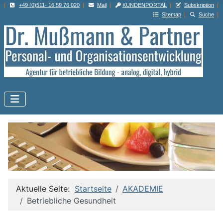
|
+49 (0)511- 16 59 76 020
|
Mail
|
KUNDENPORTAL
|
Subskription
|
Sitemap
|
Suche
|
Aktuelle Seite:
Startseite
AKADEMIE
Betriebliche Gesundheit