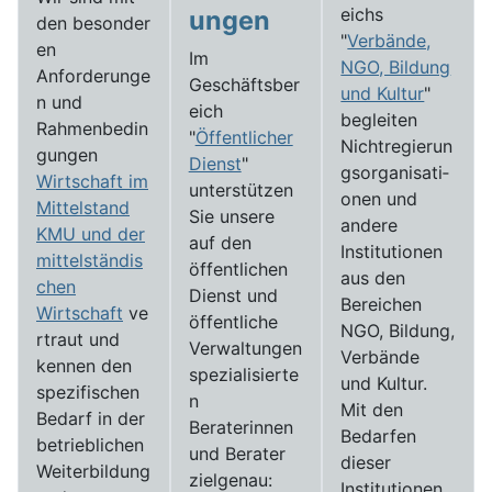
eichs
ungen
den besonder
"
Verbände,
en
Im
NGO, Bildung
Anforderunge
Geschäftsber
und Kultur
"
n und
eich
begleiten
Rahmenbedin
"
Öffentlicher
Nichtregierun
gungen
Dienst
"
gs­­­organi­sati­
Wirtschaft im
unterstützen
onen und
Mittelstand
Sie unsere
andere
KMU und der
auf den
Institutionen
mittelständis
öffentlichen
aus den
chen
Dienst und
Bereichen
Wirtschaft
ve
öffentliche
NGO, Bildung,
rtraut und
Verwaltungen
Verbände
kennen den
spezialisierte
und Kultur.
spezifischen
n
Mit den
Bedarf in der
Beraterinnen
Bedarfen
betrieblichen
und Berater
dieser
Weiterbildung
zielgenau:
Institutionen