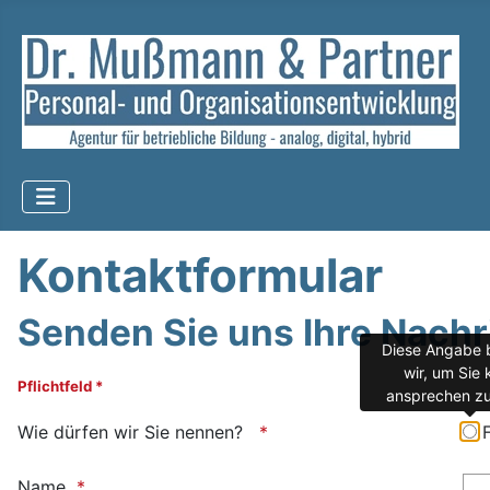
Kontaktformular
Senden Sie uns Ihre Nachri
Diese Angabe 
wir, um Sie 
Pflichtfeld *
ansprechen zu
Wie dürfen wir Sie nennen?
Name