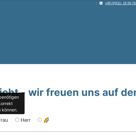
|
+49 (0)511- 16 59 76
cht - wir freuen uns auf de
benötigen
korrekt
 können.
Frau
Herr
🌈