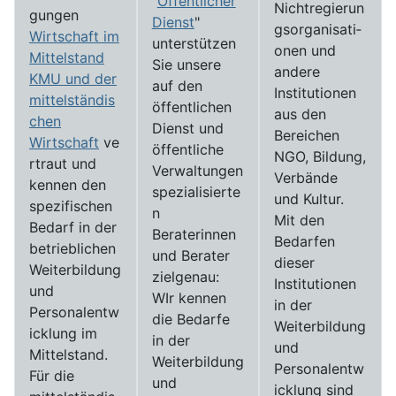
"
Öffentlicher
Nichtregierun
gungen
Dienst
"
gs­­­organi­sati­
Wirtschaft im
unterstützen
onen und
Mittelstand
Sie unsere
andere
KMU und der
auf den
Institutionen
mittelständis
öffentlichen
aus den
chen
Dienst und
Bereichen
Wirtschaft
ve
öffentliche
NGO, Bildung,
rtraut und
Verwaltungen
Verbände
kennen den
spezialisierte
und Kultur.
spezifischen
n
Mit den
Bedarf in der
Beraterinnen
Bedarfen
betrieblichen
und Berater
dieser
Weiterbildung
zielgenau:
Institutionen
und
WIr kennen
in der
Personalentw
die Bedarfe
Weiterbildung
icklung im
in der
und
Mittelstand.
Weiterbildung
Personalentw
Für die
und
icklung sind