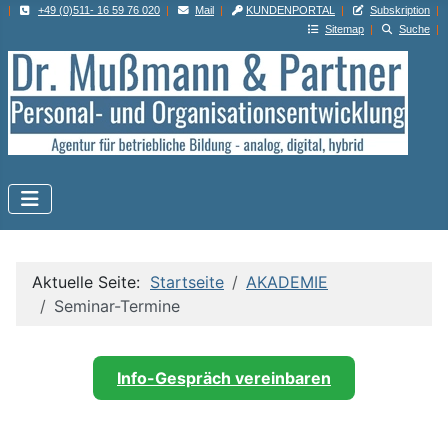
|
+49 (0)511- 16 59 76 020
|
Mail
|
KUNDENPORTAL
|
Subskription
|
Sitemap
|
Suche
|
Aktuelle Seite:
Startseite
AKADEMIE
Seminar-Termine
Info-Gespräch vereinbaren