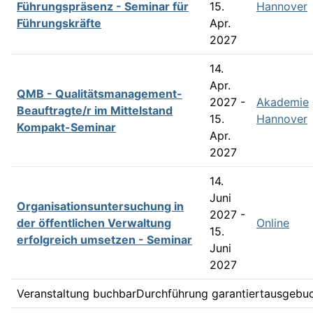
Führungspräsenz - Seminar für
15.
Hannover
Führungskräfte
Apr.
2027
14.
Apr.
QMB - Qualitätsmanagement­-
2027 -
Akademie
Beauftragte/r im Mittelstand
15.
Hannover
Kompakt-Seminar
Apr.
2027
14.
Juni
Organisationsuntersuchung in
2027 -
der öffentlichen Verwaltung
Online
15.
erfolgreich umsetzen - Seminar
Juni
2027
Veranstaltung buchbar
Durchführung garantiert
ausgebu