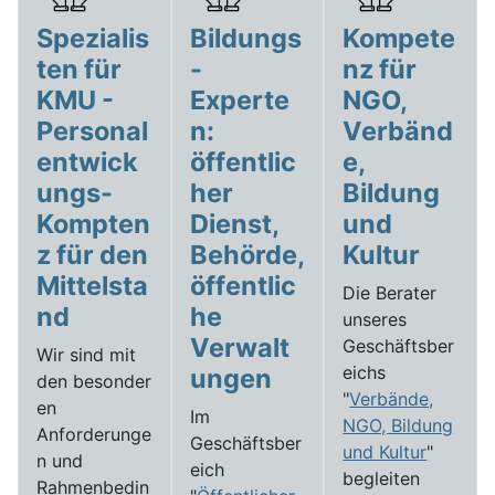
Spezialis
Bildungs
Kompete
ten für
-
nz für
KMU -
Experte
NGO,
Personal
n:
Verbänd
entwick
öffentlic
e,
ungs-
her
Bildung
Kompten
Dienst,
und
z für den
Behörde,
Kultur
Mittelsta
öffentlic
Die Berater
nd
he
unseres
Verwalt
Geschäftsber
Wir sind mit
eichs
ungen
den besonder
"
Verbände,
en
Im
NGO, Bildung
Anforderunge
Geschäftsber
und Kultur
"
n und
eich
begleiten
Rahmenbedin