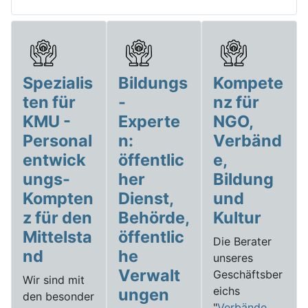
Spezialis
Bildungs
Kompete
ten für
-
nz für
KMU -
Experte
NGO,
Personal
n:
Verbänd
entwick
öffentlic
e,
ungs-
her
Bildung
Kompten
Dienst,
und
z für den
Behörde,
Kultur
Mittelsta
öffentlic
Die Berater
nd
he
unseres
Verwalt
Geschäftsber
Wir sind mit
eichs
ungen
den besonder
"
Verbände,