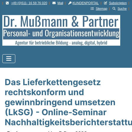
|
+49 (0)511- 16 59 76 020
|
Mail
|
KUNDENPORTAL
|
Subskription
|
Sitemap
|
Suche
|
Das Lieferkettengesetz
rechtskonform und
gewinnbringend umsetzen
(LkSG) - Online-Seminar
Nachhaltigkeitsberichterstatt