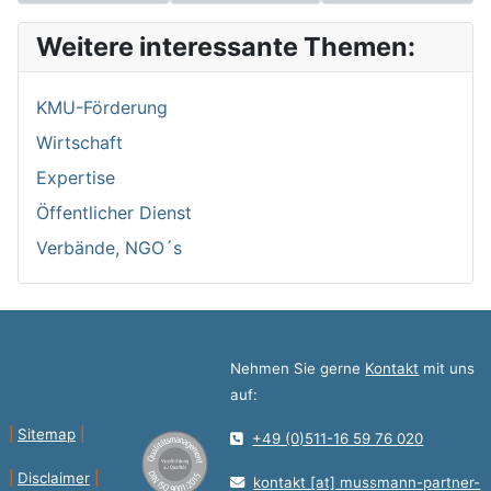
Weitere interessante Themen:
KMU-Förderung
Wirtschaft
Expertise
Öffentlicher Dienst
Verbände, NGO´s
Nehmen Sie gerne
Kontakt
mit uns
auf:
|
Sitemap
|
+49 (0)511-16 59 76 020
|
Disclaimer
|
kontakt [at] mussmann-partner-