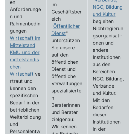
en
Im
NGO, Bildung
Anforderunge
Geschäftsber
und Kultur
"
n und
eich
begleiten
Rahmenbedin
"
Öffentlicher
Nichtregierun
gungen
Dienst
"
gs­­­organi­sati­
Wirtschaft im
unterstützen
onen und
Mittelstand
Sie unsere
andere
KMU und der
auf den
Institutionen
mittelständis
öffentlichen
aus den
chen
Dienst und
Bereichen
Wirtschaft
ve
öffentliche
NGO, Bildung,
rtraut und
Verwaltungen
Verbände
kennen den
spezialisierte
und Kultur.
spezifischen
n
Mit den
Bedarf in der
Beraterinnen
Bedarfen
betrieblichen
und Berater
dieser
Weiterbildung
zielgenau:
Institutionen
und
WIr kennen
in der
Personalentw
die Bedarfe