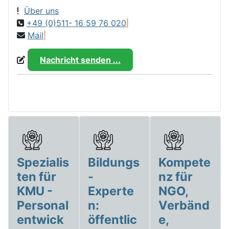
Über uns
+49 (0)511- 16 59 76 020
|
Mail
|
Nachricht senden ...
Spezialis
Bildungs
Kompete
ten für
-
nz für
KMU -
Experte
NGO,
Personal
n:
Verbänd
entwick
öffentlic
e,