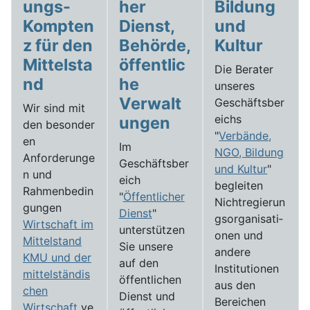
ungs-
her
Bildung
Kompten
Dienst,
und
z für den
Behörde,
Kultur
Mittelsta
öffentlic
Die Berater
nd
he
unseres
Verwalt
Geschäftsber
Wir sind mit
eichs
ungen
den besonder
"
Verbände,
en
Im
NGO, Bildung
Anforderunge
Geschäftsber
und Kultur
"
n und
eich
begleiten
Rahmenbedin
"
Öffentlicher
Nichtregierun
gungen
Dienst
"
gs­­­organi­sati­
Wirtschaft im
unterstützen
onen und
Mittelstand
Sie unsere
andere
KMU und der
auf den
Institutionen
mittelständis
öffentlichen
aus den
chen
Dienst und
Bereichen
Wirtschaft
ve