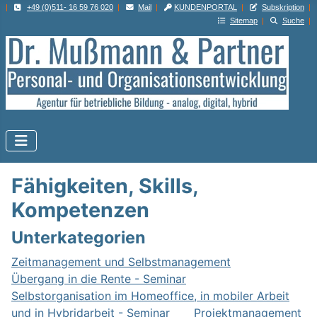
|
+49 (0)511- 16 59 76 020
|
Mail
|
KUNDENPORTAL
|
Subskription
|
Sitemap
|
Suche
|
Fähigkeiten, Skills,
Kompetenzen
Unterkategorien
Zeitmanagement und Selbstmanagement
1
Übergang in die Rente - Seminar
0
Selbstorganisation im Homeoffice, in mobiler Arbeit
und in Hybridarbeit - Seminar
Projektmanagement
0