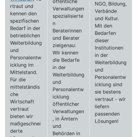
öffentliche
NGO, Bildung,
rtraut und
Verwaltungen
Verbände
kennen den
spezialisierte
und Kultur.
spezifischen
n
Mit den
Bedarf in der
Beraterinnen
Bedarfen
betrieblichen
und Berater
dieser
Weiterbildung
zielgenau:
Institutionen
und
WIr kennen
in der
Personalentw
die Bedarfe
Weiterbildung
icklung im
in der
und
Mittelstand.
Weiterbildung
Personalentw
Für die
und
icklung sind
mittelständis
Personalentw
sie bestens
che
icklung
vertraut - wir
Wirtschaft
öffentlicher
liefern
vertraut
Verwaltungen
passenden
bieten wir
, in Ämtern
Lösungen!
maßgeschnei
und
derte
Behörden in