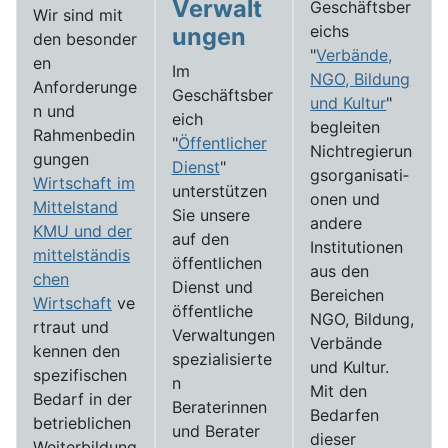
Verwalt
Geschäftsber
Wir sind mit
eichs
ungen
den besonder
"
Verbände,
en
Im
NGO, Bildung
Anforderunge
Geschäftsber
und Kultur
"
n und
eich
begleiten
Rahmenbedin
"
Öffentlicher
Nichtregierun
gungen
Dienst
"
gs­­­organi­sati­
Wirtschaft im
unterstützen
onen und
Mittelstand
Sie unsere
andere
KMU und der
auf den
Institutionen
mittelständis
öffentlichen
aus den
chen
Dienst und
Bereichen
Wirtschaft
ve
öffentliche
NGO, Bildung,
rtraut und
Verwaltungen
Verbände
kennen den
spezialisierte
und Kultur.
spezifischen
n
Mit den
Bedarf in der
Beraterinnen
Bedarfen
betrieblichen
und Berater
dieser
Weiterbildung