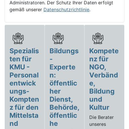
Administratoren. Der Schutz Ihrer Daten erfolgt
gemäß unserer
Datenschutzrichtlinie
.
Spezialis
Bildungs
Kompete
ten für
-
nz für
KMU -
Experte
NGO,
Personal
n:
Verbänd
entwick
öffentlic
e,
ungs-
her
Bildung
Kompten
Dienst,
und
z für den
Behörde,
Kultur
Mittelsta
öffentlic
Die Berater
nd
he
unseres