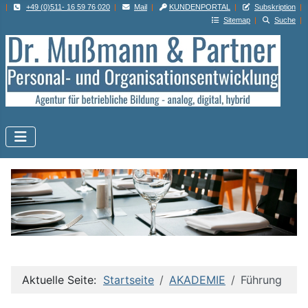
|
+49 (0)511- 16 59 76 020
|
Mail
|
KUNDENPORTAL
|
Subskription
|
Sitemap
|
Suche
|
Aktuelle Seite:
Startseite
AKADEMIE
Führung